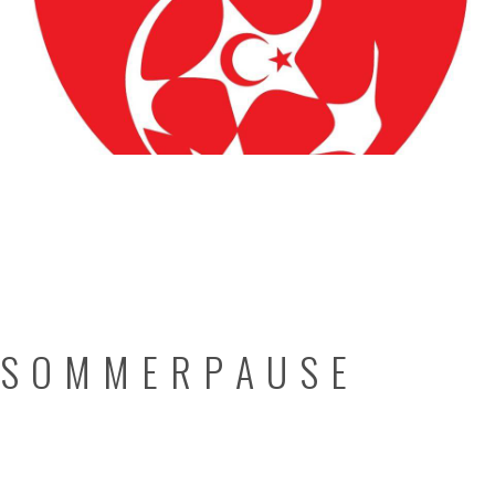
S O M M E R P A U S E